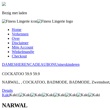
Bezig met laden
Home
Verkennen
Over
Disclaimer
Mijn Account
Winkelmandje
Checkout
DAMES
HEREN
CADEAUBON
Unisex
kinderen
COCKATOO
59.9
59.9
NARWAL, , COCKATOO, BADMODE, BADMODE, Zwemshort, Z
Details
Kaki
Kaki}
NARWAL